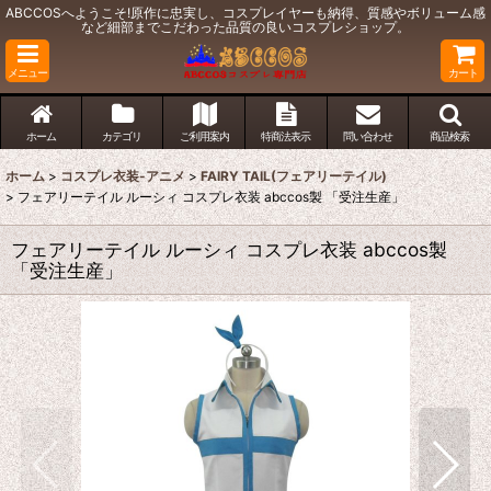
ABCCOSへようこそ!原作に忠実し、コスプレイヤーも納得、質感やボリューム感
など細部までこだわった品質の良いコスプレショップ。
メニュー
カート
ホーム
カテゴリ
ご利用案内
特商法表示
問い合わせ
商品検索
ホーム
>
コスプレ衣装-アニメ
>
FAIRY TAIL(フェアリーテイル)
>
フェアリーテイル ルーシィ コスプレ衣装 abccos製 「受注生産」
フェアリーテイル ルーシィ コスプレ衣装 abccos製
「受注生産」