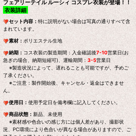
フェアリーテイル ルーシィ コスプレ衣装が登場！！
衣装詳細
セット内容：
特に説明がない場合は写真の通りすべて含
まれています。
素材：
ポリエステル生地
納期：
コス衣装の製造期間：入金確認後
7-10
営業日(お
急ぎの場合、納期短縮可)、運輸期間：
3-5
営業日
※製造状況によって、遅れることも可能ですが、予めご
了承ください。
※ご注意：製作開始後、キャンセル・返金はできませ
ん。
使用日：
使用予定日を備考欄に記入してください。
商品状態：
新品、未使用
※素材感や色合いの感じ方には個人差があり、撮影状
況、PC環境により色合いが異なる場合がありますので、ご