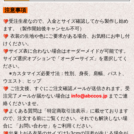
注意事項
受注生産なので、入金とサイズ確認してから製作し始め
ます。（製作開始後キャンセル不可）
衣装の生地や色にご要求がある場合、お気軽にお申し付
けください。
サイズ表に合わない場合はオーダーメイドが可能です。
サイズ選択オブションで「オーダーサイズ」を選択してく
ださい。
※
カスタマイズ必要寸法：性別、身長、肩幅、バスト、
ウエスト、ヒップ
ご注文後、すぐにご注文確認メールが送信されます。受
注完了メールが届かない場合は
info@abccos.jp
までご連
絡くださいませ。
よくある質問は「特定商取引法表示」に載せております
ので、注文する前にご覧ください。それでも解決しない場
合に 「お問い合わせ」をご利用ください。
出来上がる衣装のサイズは1-3cmの誤差が生じる場合が