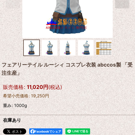
フェアリーテイル ルーシィ コスプレ衣装 abccos製 「受
注生産」
販売価格
:
11,020
円
(税込)
希望小売価格
:
19,250
円
重み
:
1000g
在庫あり
Facebookでシェア