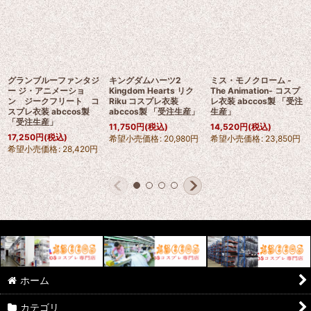
グランブルーファンタジ
キングダムハーツ2
ミス・モノクローム -
ー ジ・アニメーショ
Kingdom Hearts リク
The Animation- コスプ
ン ジークフリート コ
Riku コスプレ衣装
レ衣装 abccos製 「受注
スプレ衣装 abccos製
abccos製 「受注生産」
生産」
「受注生産」
11,750
円
(税込)
14,520
円
(税込)
17,250
円
(税込)
希望小売価格
:
20,980
円
希望小売価格
:
23,850
円
希望小売価格
:
28,420
円
ホーム
カテゴリ